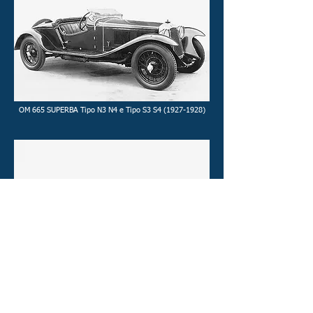
OM 665 SUPERBA Tipo N3 N4 e Tipo S3 S4 (1927-1928)
OM 665 SUPERBA Tipo S - SMM o SSMM (1929-1932) 2.2